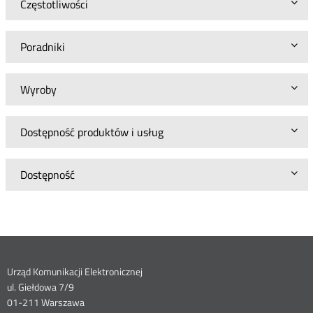
Częstotliwości
Poradniki
Wyroby
Dostępność produktów i usług
Dostępność
Dane
Urząd Komunikacji Elektronicznej
ul. Giełdowa 7/9
kontaktowe
01-211 Warszawa