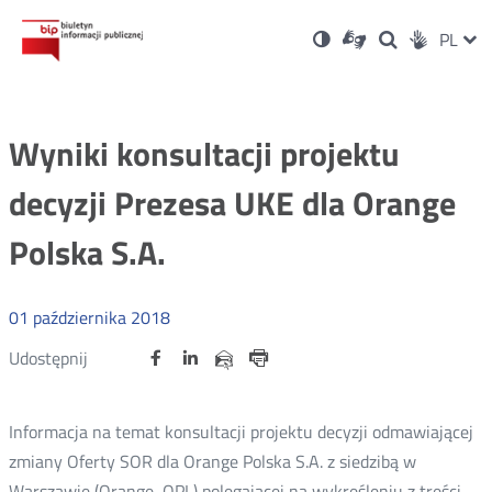
Ustawienia
Otwórz
Otwórz
Wersja
ZMI
PL
Dla
Wyszukiwark
Otwórz
zukaj
Social
w
w
niesłyszących
kontrastowa
w
JĘZ
PRZ
nowym
nowym
nowym
Media
oknie
oknie
oknie
JĘZ
Wyniki konsultacji projektu
decyzji Prezesa UKE dla Orange
Polska S.A.
01
października
2018
Udostępnij
Udostępnij
Udostępnij
Otwórz
Otwórz
Otwórz
Udostępnij
Udostępnij
na
na
na
w
w
w
przez
portalu
portalu
portalu
Drukuj
nowym
nowym
nowym
e-
oknie
oknie
oknie
Twitter
Facebook
Linkedin
mail
Informacja na temat konsultacji projektu decyzji odmawiającej
zmiany Oferty SOR dla Orange Polska S.A. z siedzibą w
Warszawie (Orange, OPL) polegającej na wykreśleniu z treści