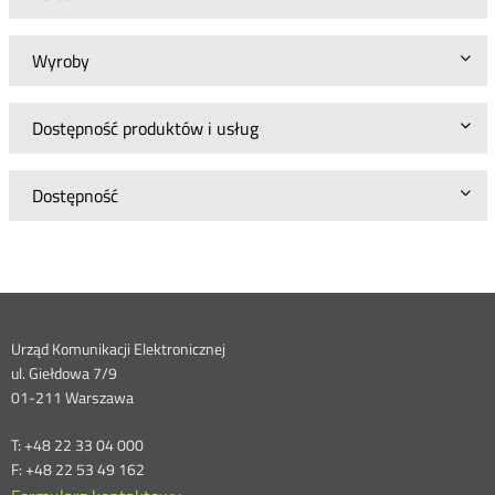
Wyroby
Dostępność produktów i usług
Dostępność
Dane
Urząd Komunikacji Elektronicznej
ul. Giełdowa 7/9
kontaktowe
01-211 Warszawa
T: +48 22 33 04 000
F: +48 22 53 49 162