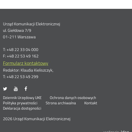
Dane
Urząd Komunikacji Elektronicznej
ul. Giełdowa 7/9
kontaktowe
01-211 Warszawa
T: +48 22 33 04 000
F: +48 22 53 49 162
Formularz kontaktowy
Redaktor: Klaudia Kieliszczyk,
T: +48 22 53 49 299
UKE
UKE
UKE
Otwórz
Otwórz
Otwórz
na
na
na
w
w
w
Otwórz
Stopka
Dziennik Urzędowy UKE
Ochrona danych osobowych
portalu
portalu
portalu
nowym
nowym
nowym
Otwórz
w
Polityka prywatności
Strona archiwalna
Kontakt
Twitter
Youtube
Facebook
oknie
oknie
oknie
w
nowym
Deklaracja dostępności
menu
nowym
oknie
oknie
2026 Urząd Komunikacji Elektronicznej