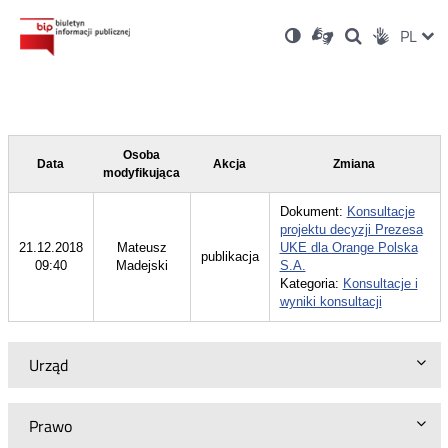
Ustawienia
Otwórz
Otwórz
Wersja
ZMI
PL
Dla
Wyszukiwark
Otwórz
zukaj
Social
w
w
niesłyszących
kontrastowa
w
JĘZ
PRZ
nowym
nowym
nowym
Media
oknie
oknie
oknie
JĘZ
Osoba
Data
Akcja
Zmiana
modyfikująca
Dokument:
Konsultacje
projektu decyzji Prezesa
21.12.2018
Mateusz
UKE dla Orange Polska
publikacja
09:40
Madejski
S.A.
Kategoria:
Konsultacje i
wyniki konsultacji
Urząd
Prawo