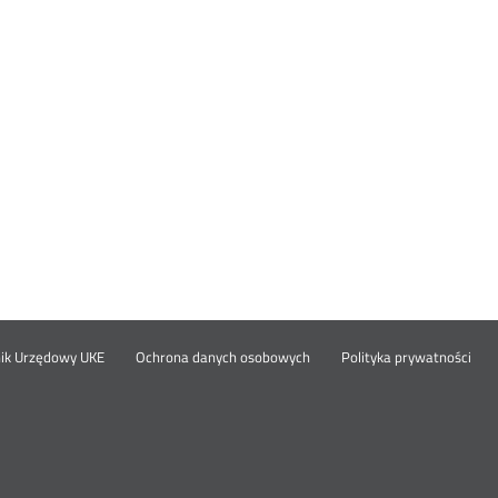
Otwórz
Ot
opka
nik Urzędowy UKE
Ochrona danych osobowych
Polityka prywatności
w
w
nowym
no
oknie
okn
nu