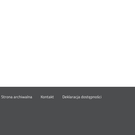
wórz
Strona archiwalna
Kontakt
Deklaracja dostępności
wym
ie