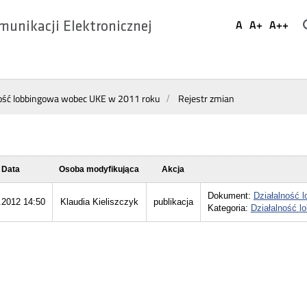
Ustaw
A
A+
A++
munikacji Elektronicznej
Domyślna
Większa
Najwi
Social
czcionka
czcionka
czcio
Media
ność lobbingowa wobec UKE w 2011 roku
Rejestr zmian
Data
Osoba modyfikująca
Akcja
Dokument:
Działalność 
.2012 14:50
Klaudia Kieliszczyk
publikacja
Kategoria:
Działalność l