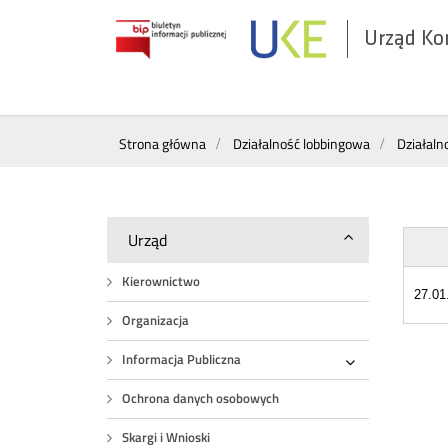
Urząd Ko
Otwórz
w
nowym
Wyszukiwarka
oknie
Strona główna
Działalność lobbingowa
Działal
Urząd
Kierownictwo
27.01
Organizacja
Informacja Publiczna
Rozwiń
Ochrona danych osobowych
Skargi i Wnioski