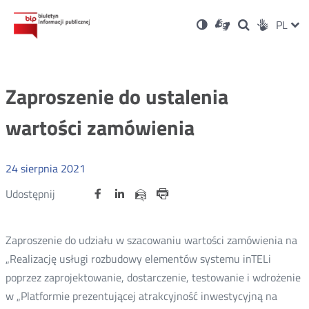
Ustawienia
Otwórz
Otwórz
Wersja
ZMI
PL
Dla
Wyszukiwark
Otwórz
zukaj
Social
w
w
niesłyszących
kontrastowa
w
JĘZ
PRZ
nowym
nowym
nowym
Media
oknie
oknie
oknie
JĘZ
Zaproszenie do ustalenia
wartości zamówienia
24
sierpnia
2021
Udostępnij
Udostępnij
Udostępnij
Otwórz
Otwórz
Otwórz
Udostępnij
Udostępnij
na
na
na
w
w
w
przez
portalu
portalu
portalu
Drukuj
nowym
nowym
nowym
e-
oknie
oknie
oknie
Twitter
Facebook
Linkedin
mail
Zaproszenie do udziału w szacowaniu wartości zamówienia na
„Realizację usługi rozbudowy elementów systemu inTELi
poprzez zaprojektowanie, dostarczenie, testowanie i wdrożenie
w „Platformie prezentującej atrakcyjność inwestycyjną na