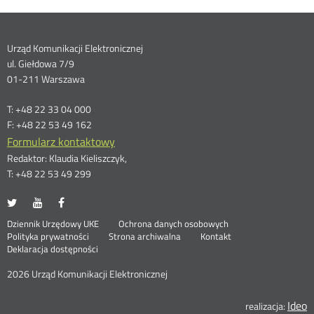
Dane
Urząd Komunikacji Elektronicznej
ul. Giełdowa 7/9
kontaktowe
01-211 Warszawa
T: +48 22 33 04 000
F: +48 22 53 49 162
Formularz kontaktowy
Redaktor: Klaudia Kieliszczyk,
T: +48 22 53 49 299
UKE
UKE
UKE
Otwórz
Otwórz
Otwórz
na
na
na
w
w
w
Otwórz
Stopka
Dziennik Urzędowy UKE
Ochrona danych osobowych
portalu
portalu
portalu
nowym
nowym
nowym
Otwórz
w
Polityka prywatności
Strona archiwalna
Kontakt
Twitter
Youtube
Facebook
oknie
oknie
oknie
w
nowym
Deklaracja dostępności
menu
nowym
oknie
oknie
2026 Urząd Komunikacji Elektronicznej
Ideo
O
realizacja: