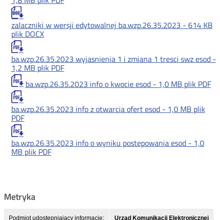
1,8 MB
plik PDF
zalaczniki w wersji edytowalnej ba.wzp.26.35.2023 -
614 KB
plik DOCX
ba.wzp.26.35.2023 wyjasnienia 1 i zmiana 1 tresci swz esod -
1,2 MB
plik PDF
ba.wzp.26.35.2023 info o kwocie esod -
1,0 MB
plik PDF
ba.wzp.26.35.2023 info z otwarcia ofert esod -
1,0 MB
plik
PDF
ba.wzp.26.35.2023 info o wyniku postepowania esod -
1,0
MB
plik PDF
Metryka
Podmiot udostępniający informację:
Urząd Komunikacji Elektronicznej