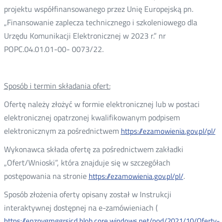
projektu współfinansowanego przez Unię Europejską pn.
„Finansowanie zaplecza technicznego i szkoleniowego dla
Urzędu Komunikacji Elektronicznej w 2023 r.” nr
POPC.04.01.01-00- 0073/22.
Sposób i termin składania ofert:
Ofertę należy złożyć w formie elektronicznej lub w postaci
elektronicznej opatrzonej kwalifikowanym podpisem
elektronicznym za pośrednictwem
https://ezamowienia.gov.pl/pl/
Wykonawca składa ofertę za pośrednictwem zakładki
„Ofert/Wnioski”, która znajduje się w szczegółach
postępowania na stronie
.
https://ezamowienia.gov.pl/pl/
Sposób złożenia oferty opisany został w Instrukcji
interaktywnej dostępnej na e-zamówieniach (
https://epzpygmggrsicd.blob.core.windows.net/pod/2021/10/Oferty-