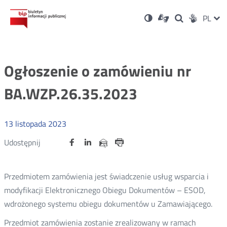
Ustawienia
Otwórz
Otwórz
Wersja
ZMI
PL
Dla
Wyszukiwark
Otwórz
zukaj
Social
w
w
niesłyszących
kontrastowa
w
JĘZ
PRZ
nowym
nowym
nowym
Media
oknie
oknie
oknie
JĘZ
Ogłoszenie o zamówieniu nr
BA.WZP.26.35.2023
13
listopada
2023
Udostępnij
Udostępnij
Udostępnij
Otwórz
Otwórz
Otwórz
Udostępnij
Udostępnij
na
na
na
w
w
w
przez
portalu
portalu
portalu
Drukuj
nowym
nowym
nowym
e-
oknie
oknie
oknie
Twitter
Facebook
Linkedin
mail
Przedmiotem zamówienia jest świadczenie usług wsparcia i
modyfikacji Elektronicznego Obiegu Dokumentów – ESOD,
wdrożonego systemu obiegu dokumentów u Zamawiającego.
Przedmiot zamówienia zostanie zrealizowany w ramach