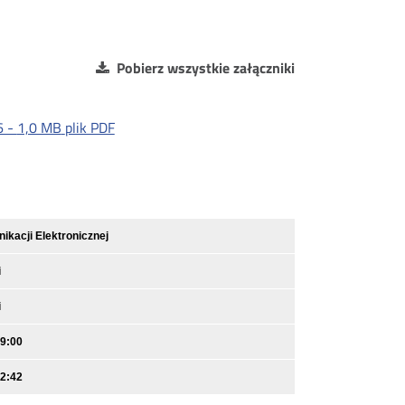
Pobierz wszystkie załączniki
6 -
1,0 MB
plik PDF
kacji Elektronicznej
i
i
09:00
12:42