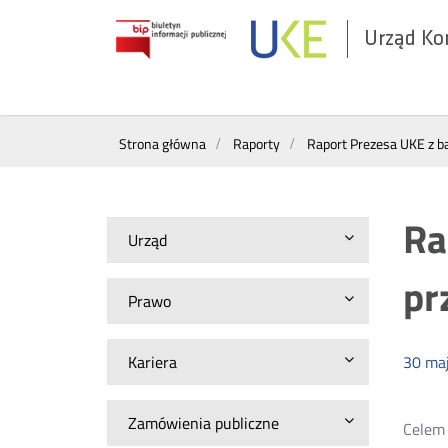
Urząd Ko
Otwórz
w
nowym
Wyszukiwarka
oknie
Strona główna
Raporty
Raport Prezesa UKE z b
Ra
Urząd
pr
Prawo
Kariera
30
ma
Zamówienia publiczne
Celem 