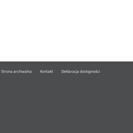
wórz
Strona archiwalna
Kontakt
Deklaracja dostępności
wym
ie