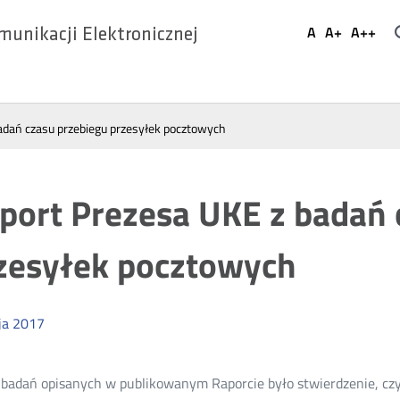
Ustaw
A
A+
A++
munikacji Elektronicznej
Domyślna
Większa
Najwi
Social
czcionka
czcionka
czcio
Media
adań czasu przebiegu przesyłek pocztowych
port Prezesa UKE z badań 
zesyłek pocztowych
ja
2017
badań opisanych w publikowanym Raporcie było stwierdzenie, czy