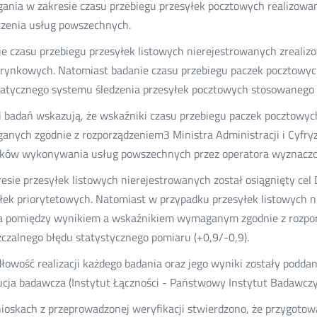
nia w zakresie czasu przebiegu przesyłek pocztowych realizow
zenia usług powszechnych.
e czasu przebiegu przesyłek listowych nierejestrowanych zrealizo
rynkowych. Natomiast badanie czasu przebiegu paczek pocztowyc
atycznego systemu śledzenia przesyłek pocztowych stosowanego p
 badań wskazują, że wskaźniki czasu przebiegu paczek pocztowy
nych zgodnie z rozporządzeniem3 Ministra Administracji i Cyfryz
ków wykonywania usług powszechnych przez operatora wyznaczo
esie przesyłek listowych nierejestrowanych został osiągnięty cel D
łek priorytetowych. Natomiast w przypadku przesyłek listowych 
a pomiędzy wynikiem a wskaźnikiem wymaganym zgodnie z rozporz
czalnego błędu statystycznego pomiaru (+0,9/-0,9).
łowość realizacji każdego badania oraz jego wyniki zostały poddan
ucja badawcza (Instytut Łączności - Państwowy Instytut Badawczy
oskach z przeprowadzonej weryfikacji stwierdzono, że przygotow