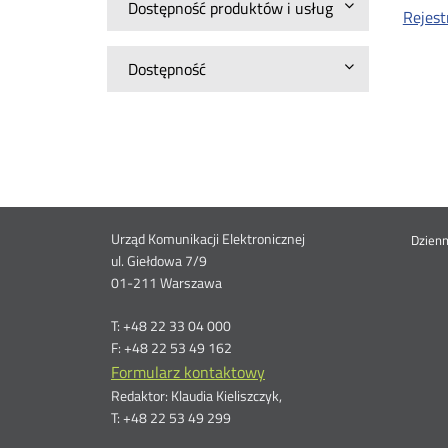
Dostępność produktów i usług
Rejest
Dostępność
Dane
Urząd Komunikacji Elektronicznej
St
Dzien
ul. Giełdowa 7/9
01-211 Warszawa
kontaktowe
me
T: +48 22 33 04 000
F: +48 22 53 49 162
Formularz kontaktowy
Redaktor: Klaudia Kieliszczyk,
T: +48 22 53 49 299