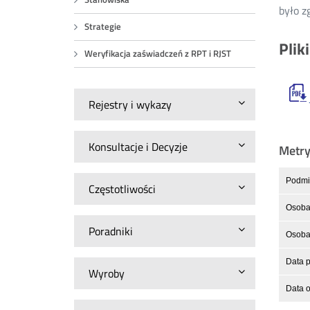
było z
Strategie
Plik
Weryfikacja zaświadczeń z RPT i RJST
Rejestry i wykazy
Konsultacje i Decyzje
Metr
Podmio
Częstotliwości
Osoba 
Poradniki
Osoba 
Data p
Wyroby
Data o