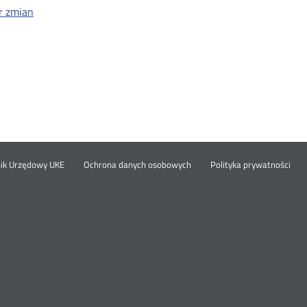
r zmian
Otwórz
Ot
opka
nik Urzędowy UKE
Ochrona danych osobowych
Polityka prywatności
w
w
nowym
no
oknie
okn
nu