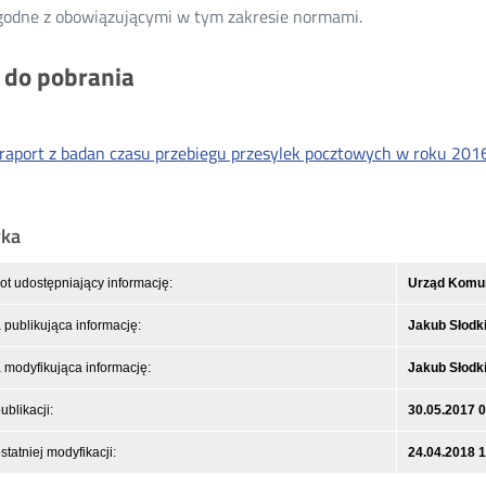
godne z obowiązującymi w tym zakresie normami.
i do pobrania
raport z badan czasu przebiegu przesylek pocztowych w roku 201
yka
t udostępniający informację:
Urząd Komuni
publikująca informację:
Jakub Słodk
modyfikująca informację:
Jakub Słodk
ublikacji:
30.05.2017 
statniej modyfikacji:
24.04.2018 