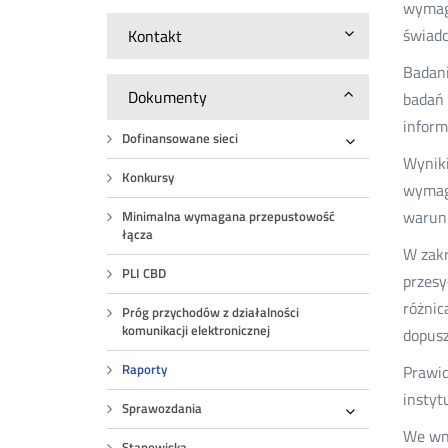
wymaga
świadc
Kontakt
Badani
Dokumenty
badań 
inform
Dofinansowane sieci
Rozwiń
Wyniki
Konkursy
wymaga
warun
Minimalna wymagana przepustowość
łącza
W zakr
PLI CBD
przesy
różnic
Próg przychodów z działalności
komunikacji elektronicznej
dopusz
Raporty
Prawid
instyt
Sprawozdania
Rozwiń
We wni
Stanowiska