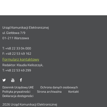
Dane
Urząd Komunikacji Elektronicznej
ul. Giełdowa 7/9
kontaktowe
01-211 Warszawa
T: +48 22 33 04 000
F: +48 22 53 49 162
Formularz kontaktowy
Redaktor: Klaudia Kieliszczyk,
T: +48 22 53 49 299
UKE
UKE
UKE
Otwórz
Otwórz
Otwórz
na
na
na
w
w
w
Otwórz
Stopka
Dziennik Urzędowy UKE
Ochrona danych osobowych
portalu
portalu
portalu
nowym
nowym
nowym
Otwórz
w
Polityka prywatności
Strona archiwalna
Kontakt
Twitter
Youtube
Facebook
oknie
oknie
oknie
w
nowym
Deklaracja dostępności
menu
nowym
oknie
oknie
2026 Urząd Komunikacji Elektronicznej