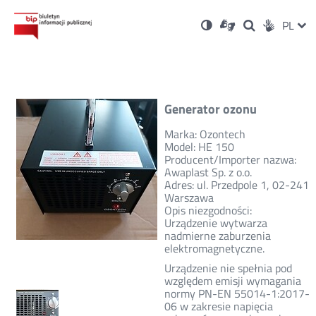
Ustawienia
Otwórz
Otwórz
Wersja
ZMI
PL
Dla
Wyszukiwark
Otwórz
zukaj
Social
w
w
niesłyszących
kontrastowa
w
JĘZ
PRZ
nowym
nowym
nowym
Media
oknie
oknie
oknie
JĘZ
Generator ozonu
Marka: Ozontech
Model: HE 150
Producent/Importer nazwa:
Awaplast Sp. z o.o.
Adres: ul. Przedpole 1, 02-241
Warszawa
Opis niezgodności:
Urządzenie wytwarza
nadmierne zaburzenia
elektromagnetyczne.
Urządzenie nie spełnia pod
względem emisji wymagania
normy PN-EN 55014-1:2017-
06 w zakresie napięcia