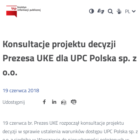
Ustawienia
Otwórz
Otwórz
Wersja
ZMI
PL
Dla
Wyszukiwark
Otwórz
zukaj
Social
w
w
niesłyszących
kontrastowa
w
JĘZ
PRZ
nowym
nowym
nowym
Media
oknie
oknie
oknie
JĘZ
Konsultacje projektu decyzji
Prezesa UKE dla UPC Polska sp. z
o.o.
19
czerwca
2018
Udostępnij
Udostępnij
Udostępnij
Otwórz
Otwórz
Otwórz
Udostępnij
Udostępnij
na
na
na
w
w
w
przez
portalu
portalu
portalu
Drukuj
nowym
nowym
nowym
e-
oknie
oknie
oknie
Twitter
Facebook
Linkedin
mail
19 czerwca br. Prezes UKE rozpoczął konsultacje projektu
decyzji w sprawie ustalenia warunków dostępu UPC Polska sp. z
o.o. z siedzibą w Warszawie do nieruchomości położonych w