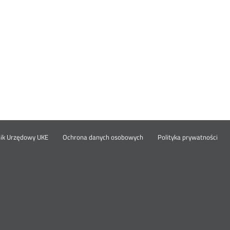
Otwórz
Ot
opka
nik Urzędowy UKE
Ochrona danych osobowych
Polityka prywatności
w
w
nowym
no
oknie
okn
nu