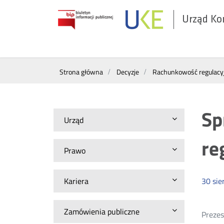
Urząd Ko
Otwórz
w
nowym
Wyszukiwarka
oknie
Strona główna
Decyzje
Rachunkowość regulacy
Sp
Urząd
re
Prawo
Kariera
30
sie
Zamówienia publiczne
Prezes