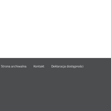
wórz
Strona archiwalna
Kontakt
Deklaracja dostępności
wym
ie