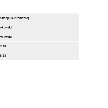
kacji Elektronicznej
zykowski
zykowski
13:40
08:53