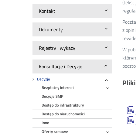
(tekst
regula
Kontakt
Poczta
Dokumenty
z opin
rewide
Rejestry i wykazy
W publ
którym
poczto
Konsultacje i Decyzje
Decyzje
Plik
Rozwiń
Bezpłatny internet
Rozwiń
Decyzje SMP
Dostęp do infrastruktury
Dostęp do nieruchomości
Inne
Oferty ramowe
Rozwiń