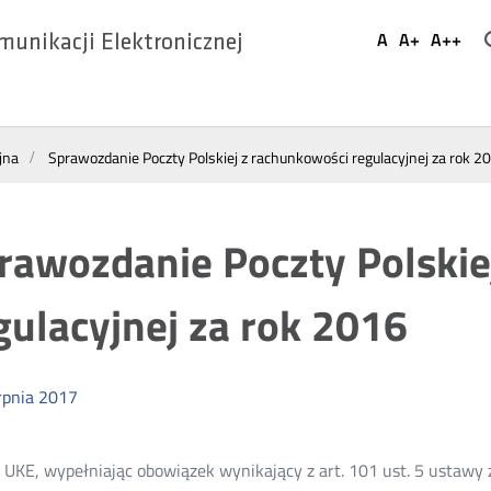
Ustaw
A
A+
A++
munikacji Elektronicznej
Domyślna
Większa
Najwi
Social
czcionka
czcionka
czcio
Media
jna
Sprawozdanie Poczty Polskiej z rachunkowości regulacyjnej za rok 2
rawozdanie Poczty Polskie
gulacyjnej za rok 2016
rpnia
2017
 UKE, wypełniając obowiązek wynikający z art. 101 ust. 5 ustawy 