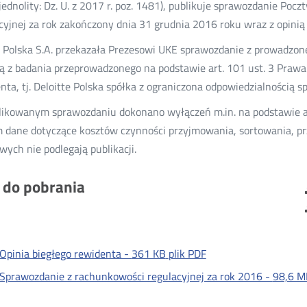
 jednolity: Dz. U. z 2017 r. poz. 1481), publikuje sprawozdanie Poc
cyjnej za rok zakończony dnia 31 grudnia 2016 roku wraz z opinią
 Polska S.A. przekazała Prezesowi UKE sprawozdanie z prowadzon
ią z badania przeprowadzonego na podstawie art. 101 ust. 3 Praw
nta, tj. Deloitte Polska spółka z ograniczona odpowiedzialnością sp.
ikowanym sprawozdaniu dokonano wyłączeń m.in. na podstawie ar
 dane dotyczące kosztów czynności przyjmowania, sortowania, prz
wych nie podlegają publikacji.
i do pobrania
Opinia biegłego rewidenta -
361 KB
plik PDF
Sprawozdanie z rachunkowości regulacyjnej za rok 2016 -
98,6 M