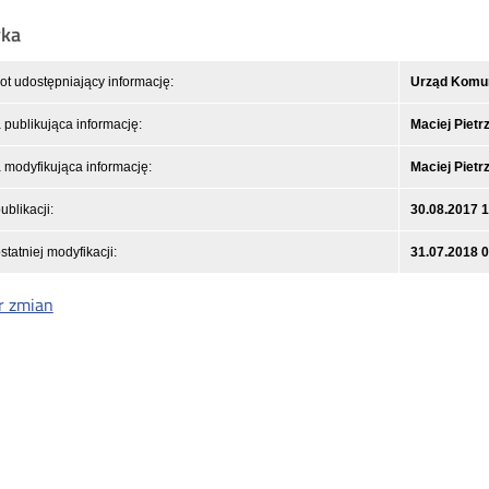
yka
t udostępniający informację:
Urząd Komuni
publikująca informację:
Maciej Pietr
modyfikująca informację:
Maciej Pietr
ublikacji:
30.08.2017 
statniej modyfikacji:
31.07.2018 
r zmian