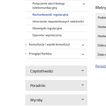
Połączenie sieci/dostęp
Rozwiń
Metr
telekomunikacyjny
Rachunkowość regulacyjna
Podmio
Umorzenie niepodatkowych należności
Osoba 
Obowiązki regulacyjne
Operator wyznaczony
Osoba 
Konsultacje i wyniki konsultacji
Data p
Rozwiń
Przegląd Rynków
Data o
Rozwiń
Rejest
Częstotliwości
Poradniki
Wyroby