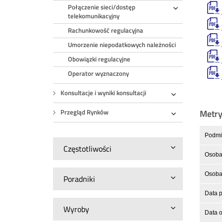
Połączenie sieci/dostęp
Rozwiń
telekomunikacyjny
Rachunkowość regulacyjna
Umorzenie niepodatkowych należności
Obowiązki regulacyjne
Operator wyznaczony
Konsultacje i wyniki konsultacji
Rozwiń
Metr
Przegląd Rynków
Rozwiń
Podmio
Częstotliwości
Osoba 
Osoba 
Poradniki
Data p
Wyroby
Data o