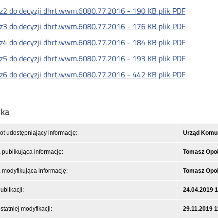
z2 do decyzji dhrt.wwm.6080.77.2016 -
190 KB
plik PDF
z3 do decyzji dhrt.wwm.6080.77.2016 -
176 KB
plik PDF
z4 do decyzji dhrt.wwm.6080.77.2016 -
184 KB
plik PDF
z5 do decyzji dhrt.wwm.6080.77.2016 -
193 KB
plik PDF
z6 do decyzji dhrt.wwm.6080.77.2016 -
442 KB
plik PDF
yka
t udostępniający informację:
Urząd Komuni
publikująca informację:
Tomasz Opol
modyfikująca informację:
Tomasz Opol
ublikacji:
24.04.2019 1
statniej modyfikacji:
29.11.2019 1