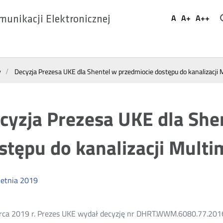
Ustaw
A
A+
A++
munikacji Elektronicznej
Domyślna
Większa
Najwi
Social
czcionka
czcionka
czcio
Media
y
Decyzja Prezesa UKE dla Shentel w przedmiocie dostępu do kanalizacji 
cyzja Prezesa UKE dla She
stępu do kanalizacji Multi
etnia
2019
ca 2019 r. Prezes UKE wydał decyzję nr DHRT.WWM.6080.77.2016.