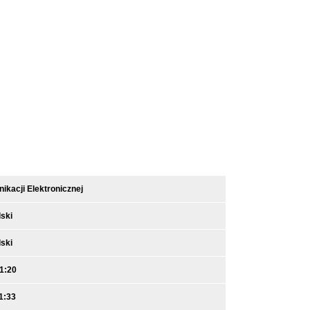
kacji Elektronicznej
ski
ski
1:20
1:33