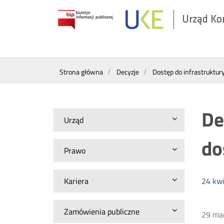
Urząd Ko
Otwórz
w
nowym
Wyszukiwarka
oknie
Strona główna
Decyzje
Dostęp do infrastruktur
De
Urząd
do
Prawo
Kariera
24
kwi
Zamówienia publiczne
29 mar