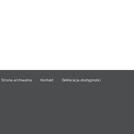
wórz
Strona archiwalna
Kontakt
Deklaracja dostępności
wym
ie