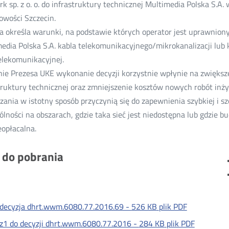
k sp. z o. o. do infrastruktury technicznej Multimedia Polska S.A. 
owości Szczecin.
a określa warunki, na podstawie których operator jest uprawniony
edia Polska S.A. kabla telekomunikacyjnego/mikrokanalizacji lub ka
telekomunikacyjnej.
ie Prezesa UKE wykonanie decyzji korzystnie wpłynie na zwiększe
truktury technicznej oraz zmniejszenie kosztów nowych robót i
zania w istotny sposób przyczynią się do zapewnienia szybkiej i sze
ólności na obszarach, gdzie taka sieć jest niedostępna lub gdzie 
eopłacalna.
i do pobrania
decyzja dhrt.wwm.6080.77.2016.69 -
526 KB
plik PDF
z1 do decyzji dhrt.wwm.6080.77.2016 -
284 KB
plik PDF