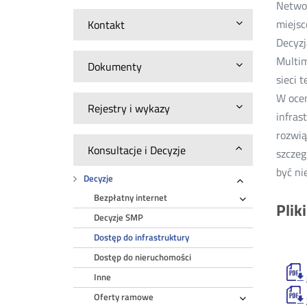
Networ
miejsc
Kontakt
Decyzj
Multim
Dokumenty
sieci 
W ocen
Rejestry i wykazy
infras
rozwią
Konsultacje i Decyzje
szczeg
być ni
Decyzje
Rozwiń
Bezpłatny internet
Rozwiń
Plik
Decyzje SMP
Dostęp do infrastruktury
Dostęp do nieruchomości
Inne
Oferty ramowe
Rozwiń