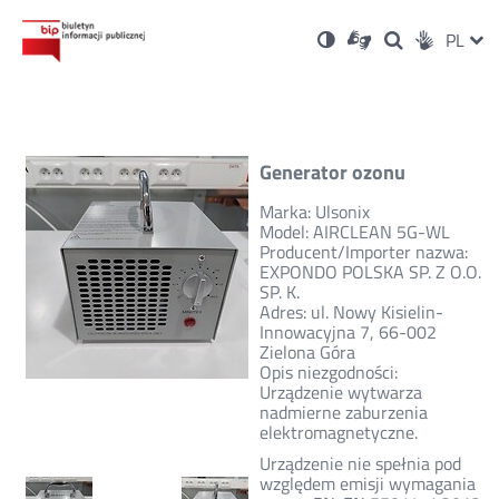
Ustawienia
Otwórz
Otwórz
Wersja
ZMI
PL
Dla
Wyszukiwark
Otwórz
zukaj
Social
w
w
niesłyszących
kontrastowa
w
JĘZ
PRZ
nowym
nowym
nowym
Media
oknie
oknie
oknie
JĘZ
Generator ozonu
Marka: Ulsonix
Model: AIRCLEAN 5G-WL
Producent/Importer nazwa:
EXPONDO POLSKA SP. Z O.O.
SP. K.
Adres: ul. Nowy Kisielin-
Innowacyjna 7, 66-002
Zielona Góra
Opis niezgodności:
Urządzenie wytwarza
nadmierne zaburzenia
elektromagnetyczne.
Urządzenie nie spełnia pod
względem emisji wymagania