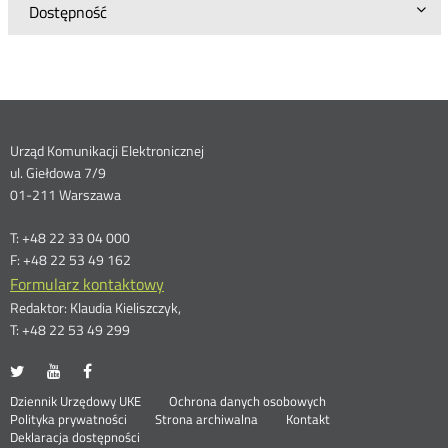
Dostępność
Dane
Urząd Komunikacji Elektronicznej
ul. Giełdowa 7/9
kontaktowe
01-211 Warszawa
T: +48 22 33 04 000
F: +48 22 53 49 162
Formularz kontaktowy
Redaktor: Klaudia Kieliszczyk,
T: +48 22 53 49 299
UKE
UKE
UKE
Otwórz
Otwórz
Otwórz
na
na
na
w
w
w
Otwórz
Stopka
Dziennik Urzędowy UKE
Ochrona danych osobowych
portalu
portalu
portalu
nowym
nowym
nowym
Otwórz
w
Polityka prywatności
Strona archiwalna
Kontakt
Twitter
Youtube
Facebook
oknie
oknie
oknie
w
nowym
Deklaracja dostępności