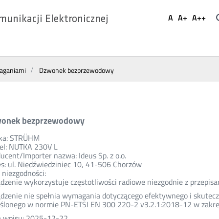
Ustaw
A
A+
A++
munikacji Elektronicznej
Domyślna
Większa
Najwi
Social
czcionka
czcionka
czcio
Media
maganiami
Dzwonek bezprzewodowy
onek bezprzewodowy
ka: STRÜHM
el: NUTKA 230V L
ucent/Importer nazwa: Ideus Sp. z o.o.
s: ul. Niedźwiedziniec 10, 41-506 Chorzów
 niezgodności:
dzenie wykorzystuje częstotliwości radiowe niezgodnie z przepisa
dzenie nie spełnia wymagania dotyczącego efektywnego i skute
ślonego w normie PN-ETSI EN 300 220-2 v3.2.1:2018-12 w zakresi
a wpisu: 2025-12-22