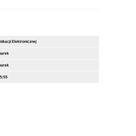
kacji Elektronicznej
narek
narek
15:55