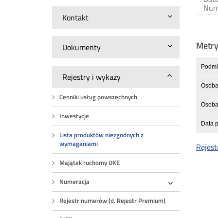
Nume
Kontakt
Metr
Dokumenty
Podmio
Rejestry i wykazy
Osoba
Cenniki usług powszechnych
Osoba 
Inwestycje
Data p
Lista produktów niezgodnych z
wymaganiami
Rejest
Majątek ruchomy UKE
Numeracja
Rozwiń
Rejestr numerów (d. Rejestr Premium)