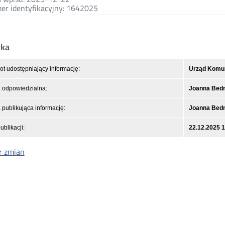
r identyfikacyjny: 1642025
yka
t udostępniający informację:
Urząd Komuni
 odpowiedzialna:
Joanna Bed
publikująca informację:
Joanna Bed
ublikacji:
22.12.2025 
r zmian