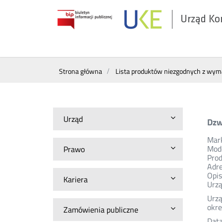
Urząd Ko
Otwórz
w
nowym
Wyszukiwarka
oknie
Strona główna
Lista produktów niezgodnych z wy
Urząd
Dzw
Mar
Mod
Prawo
Prod
Adre
Opis
Kariera
Urzą
Urzą
okre
Zamówienia publiczne
Dat