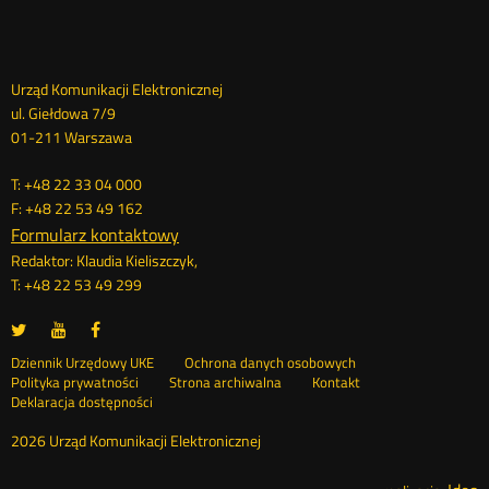
Dane
Urząd Komunikacji Elektronicznej
ul. Giełdowa 7/9
kontaktowe
01-211 Warszawa
T: +48 22 33 04 000
F: +48 22 53 49 162
Formularz kontaktowy
Redaktor: Klaudia Kieliszczyk,
T: +48 22 53 49 299
UKE
UKE
UKE
Otwórz
Otwórz
Otwórz
na
na
na
w
w
w
Otwórz
Stopka
Dziennik Urzędowy UKE
Ochrona danych osobowych
portalu
portalu
portalu
nowym
nowym
nowym
Otwórz
w
Polityka prywatności
Strona archiwalna
Kontakt
Twitter
Youtube
Facebook
oknie
oknie
oknie
w
nowym
Deklaracja dostępności
menu
nowym
oknie
oknie
2026 Urząd Komunikacji Elektronicznej